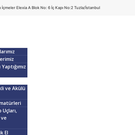
ı İçmeler Elexia A Blok No: 6 İç Kapı No:2 Tuzla/İstanbul
larımız
lerimiz
ı Yaptığımız
kli ve Akülü
matürleri
 Uçları,
 ve
k El