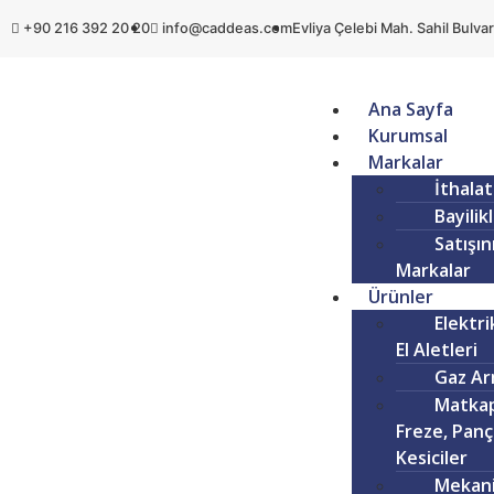
+90 216 392 20 20
info@caddeas.com
Evliya Çelebi Mah. Sahil Bulvar
Ana Sayfa
Kurumsal
Markalar
İthalat
Bayilik
Satışın
Markalar
Ürünler
Elektri
El Aletleri
Gaz Ar
Matkap
Freze, Panç
Kesiciler
Mekani