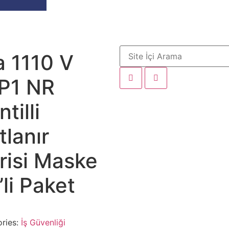
a 1110 V
P1 NR
tilli
tlanır
risi Maske
’li Paket
ries:
İş Güvenliği