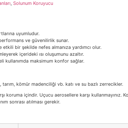
nları
,
Solunum Koruyucu
tlarına uyumludur.
rformans ve güvenilirlik sunar.
ve etkili bir şekilde nefes almanıza yardımcı olur.
nleyerek içerideki ısı oluşumunu azaltır.
reli kullanımda maksimum konfor sağlar.
, tarım, kömür madenciliği vb. katı ve su bazlı zerrecikler.
rşı koruma içindir. Uçucu aerosellere karşı kullanmayınız. K
anım sonrası atılması gerekir.