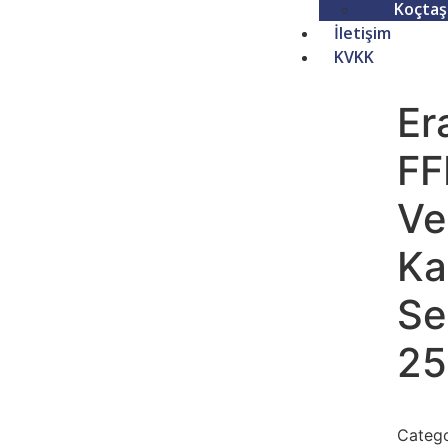
Koçtaş
İletişim
KVKK
Er
FF
Ven
Ka
Se
25
Catego