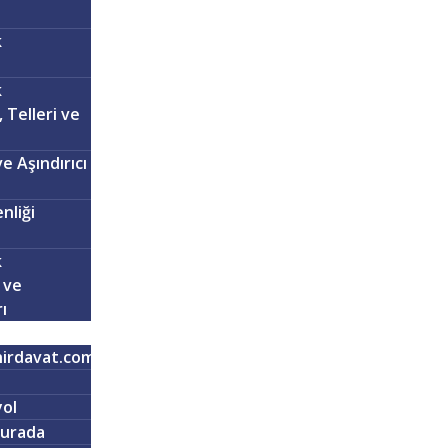
k
k
, Telleri ve
ve Aşındırıcı
nliği
k
 ve
ı
irdavat.com
ol
urada