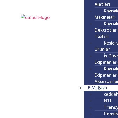
Aletleri
Kayna
Makinaları
Kayna
Elektrotları
Tozları
Kesici 
Ürünler
İş Güve
Ekipmanları
Kayna
Ekipmanları
Aksesuarlar
E-Mağaza
caddeh
N11
Trendy
Hepsib