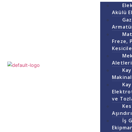
Elek
Akülü El
Gaz
Armatür
Mat
Freze, 
Kesicile
Mek
Aletler
Kay
Makinal
Kay
Elektrot
ve Tozl
Kes
Aşındır
İş 
Ekipman