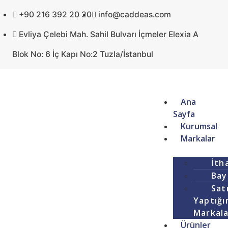
+90 216 392 20 20
info@caddeas.com
Evliya Çelebi Mah. Sahil Bulvarı İçmeler Elexia A
Blok No: 6 İç Kapı No:2 Tuzla/İstanbul
Ana
Sayfa
Kurumsal
Markalar
İth
Bay
Satı
Yaptığı
Markal
Ürünler