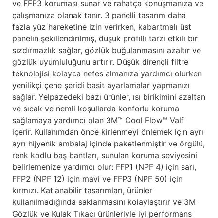
ve FFP3 koruması sunar ve rahatça konuşmanıza ve
çalışmanıza olanak tanır. 3 panelli tasarım daha
fazla yüz hareketine izin verirken, kabartmalı üst
panelin şekillendirilmiş, düşük profilli tarzı etkili bir
sızdırmazlık sağlar, gözlük buğulanmasını azaltır ve
gözlük uyumluluğunu artırır. Düşük dirençli filtre
teknolojisi kolayca nefes almanıza yardımcı olurken
yenilikçi çene şeridi basit ayarlamalar yapmanızı
sağlar. Yelpazedeki bazı ürünler, ısı birikimini azaltan
ve sıcak ve nemli koşullarda konforlu koruma
sağlamaya yardımcı olan 3M™ Cool Flow™ Valf
içerir. Kullanımdan önce kirlenmeyi önlemek için ayrı
ayrı hijyenik ambalaj içinde paketlenmiştir ve örgülü,
renk kodlu baş bantları, sunulan koruma seviyesini
belirlemenize yardımcı olur: FFP1 (NPF 4) için sarı,
FFP2 (NPF 12) için mavi ve FFP3 (NPF 50) için
kırmızı. Katlanabilir tasarımları, ürünler
kullanılmadığında saklanmasını kolaylaştırır ve 3M
Gözlük ve Kulak Tıkacı ürünleriyle iyi performans