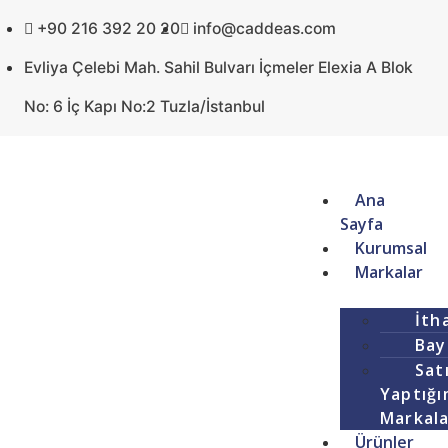
+90 216 392 20 20
info@caddeas.com
Evliya Çelebi Mah. Sahil Bulvarı İçmeler Elexia A Blok
No: 6 İç Kapı No:2 Tuzla/İstanbul
Ana
Sayfa
Kurumsal
Markalar
İth
Bay
Satı
Yaptığı
Markal
Ürünler