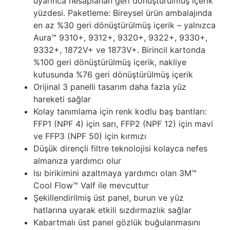
uyarınca hesaplanan geri dönüştürülmüş içerik
yüzdesi. Paketleme: Bireysel ürün ambalajında
en az %30 geri dönüştürülmüş içerik – yalnızca
Aura™ 9310+, 9312+, 9320+, 9322+, 9330+,
9332+, 1872V+ ve 1873V+. Birincil kartonda
%100 geri dönüştürülmüş içerik, nakliye
kutusunda %76 geri dönüştürülmüş içerik
Orijinal 3 panelli tasarım daha fazla yüz
hareketi sağlar
Kolay tanımlama için renk kodlu baş bantları:
FFP1 (NPF 4) için sarı, FFP2 (NPF 12) için mavi
ve FFP3 (NPF 50) için kırmızı
Düşük dirençli filtre teknolojisi kolayca nefes
almanıza yardımcı olur
Isı birikimini azaltmaya yardımcı olan 3M™
Cool Flow™ Valf ile mevcuttur
Şekillendirilmiş üst panel, burun ve yüz
hatlarına uyarak etkili sızdırmazlık sağlar
Kabartmalı üst panel gözlük buğulanmasını