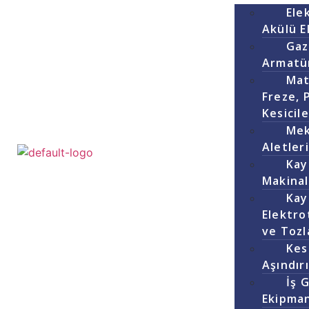
Elek
Akülü El
Gaz
Armatür
Mat
Freze, 
Kesicile
Mek
Aletler
Kay
Makinal
Kay
Elektrot
ve Tozl
Kes
Aşındır
İş 
Ekipman