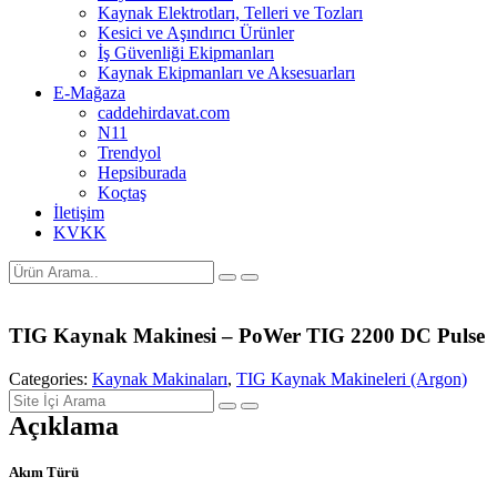
Kaynak Elektrotları, Telleri ve Tozları
Kesici ve Aşındırıcı Ürünler
İş Güvenliği Ekipmanları
Kaynak Ekipmanları ve Aksesuarları
E-Mağaza
caddehirdavat.com
N11
Trendyol
Hepsiburada
Koçtaş
İletişim
KVKK
TIG Kaynak Makinesi – PoWer TIG 2200 DC Pulse
Categories:
Kaynak Makinaları
,
TIG Kaynak Makineleri (Argon)
Açıklama
Akım Türü