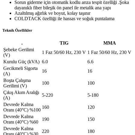
Sorun giderme için otomatik kodlu arıza tespit özelliği .Şoka
dayanıklı fiber bileşik ön panel ile metalik ana yapı
Azaltılmış ağırlık ve boyut, kolay taşınır
COLDTACK özelliği ile hassas ve soğuk puntalama
Teknik Özellikler
.
TIG
MMA
Şebeke Gerilimi
1 Faz 50/60 Hz, 230 V
1 Faz 50/60 Hz, 230 V
(V)
Kurulu Güç (kVA)
6.0
6.6
Gecikmeli Sigorta
16
16
(A)
Boşta Çalışma
100
100
Gerilimi (V)
Çıkış Akım Aralığı
5-220
5-180
(A)
Devrede Kalma
160
120
Oranı (40°C) %100
Devrede Kalma
190
150
Oranı (40°C) %60
Devrede Kalma
220
180
Oranı (40°C) %30