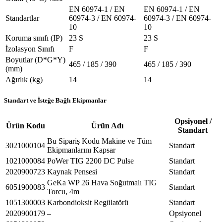
EN 60974-1 / EN
EN 60974-1 / EN
Standartlar
60974-3 / EN 60974-
60974-3 / EN 60974-
10
10
Koruma sınıfı (IP)
23 S
23 S
İzolasyon Sınıfı
F
F
Boyutlar (D*G*Y)
465 / 185 / 390
465 / 185 / 390
(mm)
Ağırlık (kg)
14
14
Standart ve İsteğe Bağlı Ekipmanlar
Opsiyonel /
Ürün Kodu
Ürün Adı
Standart
Bu Sipariş Kodu Makine ve Tüm
3021000104
Standart
Ekipmanlarını Kapsar
1021000084
PoWer TIG 2200 DC Pulse
Standart
2020900723
Kaynak Pensesi
Standart
GeKa WP 26 Hava Soğutmalı TIG
6051900083
Standart
Torcu, 4m
1051300003
Karbondioksit Regülatörü
Standart
2020900179
–
Opsiyonel