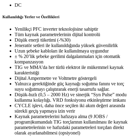
DC
Kullanıldığı Yerler ve Özellikleri
Yenilikçi PFC inverter teknolojisine sahiptir
Tüm kaynak parametrelerinin dijital kontrolü
Düşük enerji tüketimi (-%30)
Jeneratör setleri ile kullanıldığında yüksek güvenilirlik
Uzun şebeke kabloları ile kullanılmaya uygundur
± % 20’lik şebeke gerilimi dalgalanmaları için otomatik
kompanzasyon
TIG ve MMA’da her türlü elektrot ile mükemmel kaynak
karakteristiği
Dijital Ampermetre ve Voltmetre göstergeli
Yalnızca gerektiğinde güç kaynağı soğutma fanını ve torç
suyu soğutmayı çalıştırarak enerji tasarrufu sağlar.
Düşük-hızlı (0,5 – 2000 Hz) ve sinerjik “Syn Pulse” modu
kullanma kolaylığı. VRD fonksiyonu etkinleştirme imkanı
CYCLE işlevi, daha önce seçilen iki akım değeri arasında
sürekli geçiş yapmaya izin verir
Kaynak parametrelerini hafızaya alma (9 JOBS /
program)kumandalı TIG torçlarının kullanılması ile kaynak
parametrelerinin ve hafızdaki parametreleri torçdan direkt
olarak ayarlanabilmesi (opsiyonel)