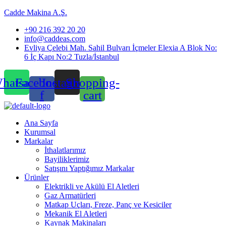
Cadde Makina A.Ş.
+90 216 392 20 20
info@caddeas.com
Evliya Çelebi Mah. Sahil Bulvarı İçmeler Elexia A Blok No:
6 İç Kapı No:2 Tuzla/İstanbul
hatsapp
Facebook-
Instagram
Shopping-
f
cart
Menu
Ana Sayfa
Kurumsal
Markalar
İthalatlarımız
Bayiliklerimiz
Satışını Yaptığımız Markalar
Ürünler
Elektrikli ve Akülü El Aletleri
Gaz Armatürleri
Matkap Uçları, Freze, Panç ve Kesiciler
Mekanik El Aletleri
Kaynak Makinaları